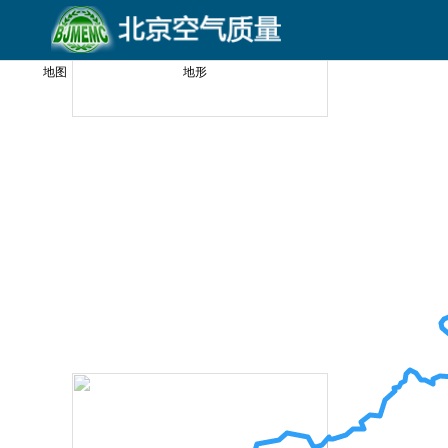
地图
卫星
地形