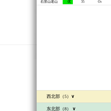
石景山老山
优
35
O
3
西北部（
5
）
∨
东北部（
8
）
∨