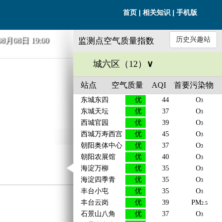
|
|
首页
相关知识
手机版
月08日 19:00
历史兴趣站
监测点空气质量指数
城六区（
12
）
∨
站点
空气质量
AQI
首要污染物
东城东四
优
44
O
3
东城天坛
优
37
O
3
西城官园
优
39
O
3
西城万寿西宫
优
45
O
3
朝阳奥体中心
优
37
O
3
朝阳农展馆
优
40
O
3
海淀万柳
优
35
O
3
海淀四季青
优
35
O
3
丰台小屯
优
35
O
3
丰台云岗
优
39
PM
2.5
石景山八角
优
37
O
3